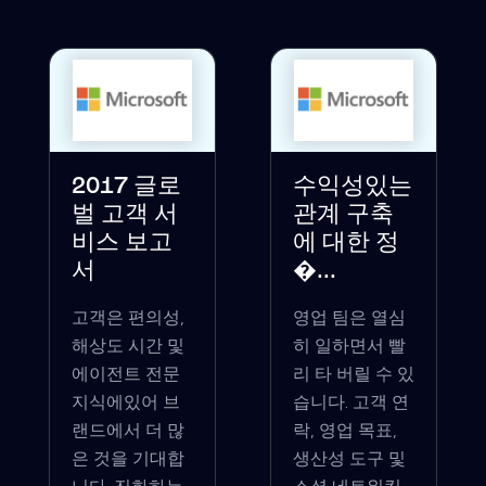
2017 글로
수익성있는
벌 고객 서
관계 구축
비스 보고
에 대한 정
서
�...
고객은 편의성,
영업 팀은 열심
해상도 시간 및
히 일하면서 빨
에이전트 전문
리 타 버릴 수 있
지식에있어 브
습니다. 고객 연
랜드에서 더 많
락, 영업 목표,
은 것을 기대합
생산성 도구 및