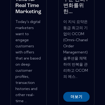
Real Time
변화를위
Marketing
한...
Today's digital
이 지식 요약은
marketers
동급 최고의 기
want to
업이 OCOM
engage
(Omni-Chanel
customers
Order
with offers
Management)
that are based
솔루션을 채택
on deep
하여 반복을 관
customer
리하고 OCOM
profiles,
의 에스...
transaction
histories and
other real-
더보기
time ...