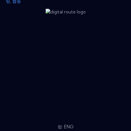
팅
,
협동
랑: ENG