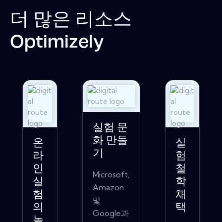
더 많은 리소스
Optimizely
실험 문
화 만들
온
실
기
라
험
인
철
Microsoft,
실
학
Amazon
험
채
및
의
택
Google과
놀