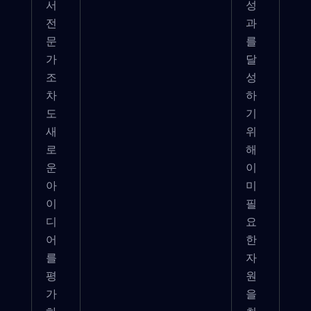
서
성
전
과
문
를
가
달
조
성
차
하
도
기
새
위
로
해
운
이
아
미
이
필
디
요
어
한
를
자
평
원
가
을