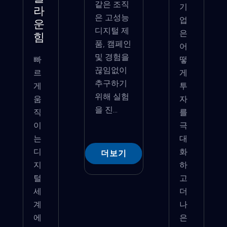
같은 조직
기
라
은 고성능
업
운
디지털 제
은
힘
품, 캠페인
어
및 경험을
빠
떻
끊임없이
르
게
추구하기
게
투
위해 실험
움
자
을 진...
직
를
이
극
는
대
디
화
더보기
지
하
털
고
세
더
계
나
에
은