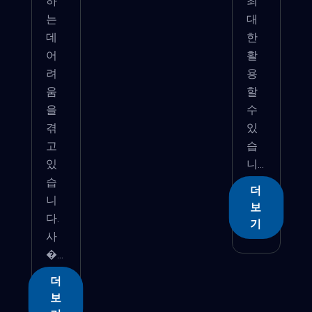
하
최
는
대
데
한
어
활
려
용
움
할
을
수
겪
있
고
습
있
니...
습
더
니
보
다.
기
사
�...
더
보