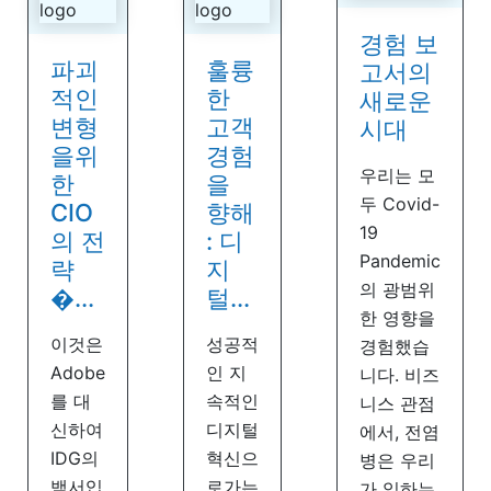
경험 보
파괴
훌륭
고서의
적인
한
새로운
변형
고객
시대
을위
경험
우리는 모
한
을
두 Covid-
CIO
향해
19
의 전
: 디
Pandemic
략
지
의 광범위
�...
털...
한 영향을
이것은
성공적
경험했습
Adobe
인 지
니다. 비즈
를 대
속적인
니스 관점
신하여
디지털
에서, 전염
IDG의
혁신으
병은 우리
백서입
로가는
가 일하는