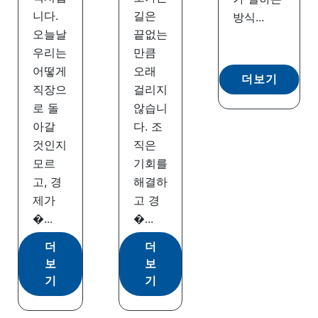
니다.
길은
방식...
오늘날
끝없는
우리는
만큼
어떻게
오래
더보기
직장으
걸리지
로 돌
않습니
아갈
다. 조
것인지
직은
모르
기회를
고, 경
해결하
제가
고 경
�...
�...
더
더
보
보
기
기