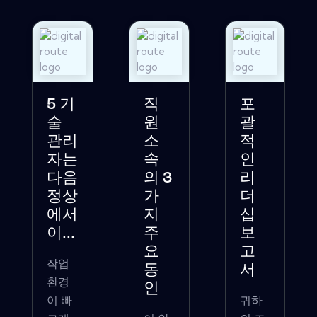
5 기
직
포
술
원
괄
관리
소
적
자는
속
인
다음
의 3
리
정상
가
더
에서
지
십
이...
주
보
요
고
작업
동
서
환경
인
이 빠
귀하