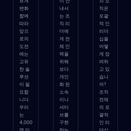
르게
이 안
의 조
변화
내서
직은
함에
는 조
포괄
따라
직 리
적 인
앞으
더에
리더
로의
게 전
십을
도전
체 인
어떻
에는
력을
게 장
고유
위해
려하
한 솔
보다
고 있
루션
개인
습니
이 필
화 된
까?
요합
소속
조직
니다.
이니
전체
우리
셔티
의 포
는
브를
괄적
4,000
구현
인 리
명 이
하는
더십