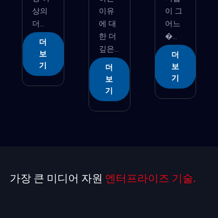
상의
이유
이 그
더...
에 대
어느
한 더
�...
더
깊은...
보
더
기
보
더
기
보
기
가장 큰 미디어 자원
엔터프라이즈 기술.