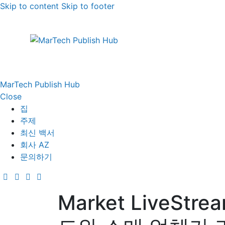
Skip to content
Skip to footer
MarTech Publish Hub
Close
집
주제
최신 백서
회사 AZ
문의하기
Market LiveStr