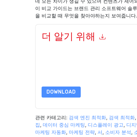
데 모든 차이가 생길 수 있으며 컨텐츠가 제어
이 비교 가이드는 브랜드 관리 소프트웨어 솔
을 비교할 때 무엇을 찾아야하는지 보여줍니다.
더 알기 위해
이 양식을 제출함으로써 귀하는 수락합니다
Bynde
화. 언제든지 구독을 취소할 수 있습니다.
Bynder
웹
책의 적용을 받습니다.
이 리소스를 요청하면 사용 약관에 동의하는 것입니
가 질문이 있으시면 이메일을 보내주십시오 dataprotect
DOWNLOAD
관련 카테고리:
검색 엔진 최적화
,
검색 최적화
집
,
데이터 중심 마케팅
,
디스플레이 광고
,
디지
마케팅 자동화
,
마케팅 전략
,
서
,
소비자 분석
,