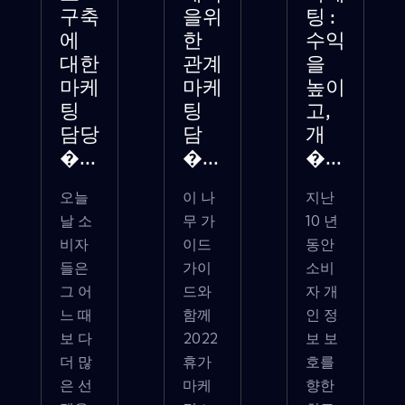
구축
을위
팅 :
에
한
수익
대한
관계
을
마케
마케
높이
팅
팅
고,
담당
담
개
�...
�...
�...
오늘
이 나
지난
날 소
무 가
10 년
비자
이드
동안
들은
가이
소비
그 어
드와
자 개
느 때
함께
인 정
보 다
2022
보 보
더 많
휴가
호를
은 선
마케
향한