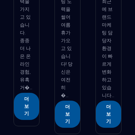
택을
팅 노
최근
가지
력을
에 브
고 있
썰어
랜드
습니
여름
마케
다.
휴가
팅 담
종종
가오
당자
더 나
고 있
환경
은 온
습니
이 빠
라인
다! 당
르게
경험,
신은
변화
유혹
여전
하고
거�...
히 ​
있습
�...
니다...
더
보
더
더
기
보
보
기
기