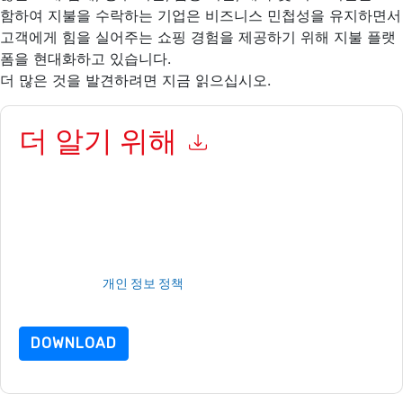
함하여 지불을 수락하는 기업은 비즈니스 민첩성을 유지하면서
고객에게 힘을 실어주는 쇼핑 경험을 제공하기 위해 지불 플랫
폼을 현대화하고 있습니다.
더 많은 것을 발견하려면 지금 읽으십시오.
더 알기 위해
이 양식을 제출함으로써 귀하는 수락합니다
PayPal
당신에게 연락
하여 마케팅 관련 이메일 또는 전화. 언제든지 구독을 취소할 수 있
습니다.
PayPal
웹사이트 및 커뮤니케이션은 자체 개인 정보 보호
정책의 적용을 받습니다.
이 리소스를 요청하면 사용 약관에 동의하는 것입니다. 모든 데이터
는 우리의 보호
개인 정보 정책
.추가 질문이 있으시면 이메일을 보
내주십시오 dataprotection@techpublishhub.com
DOWNLOAD