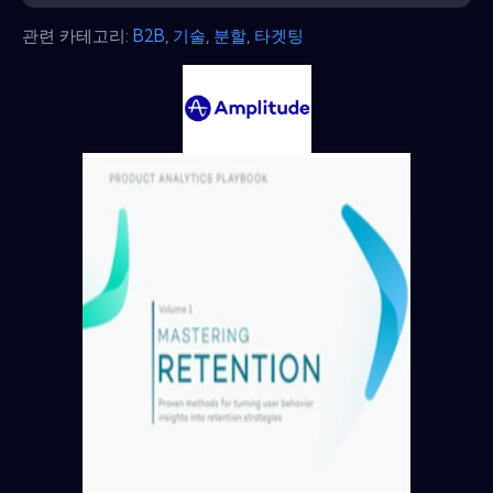
관련 카테고리:
B2B
,
기술
,
분할
,
타겟팅