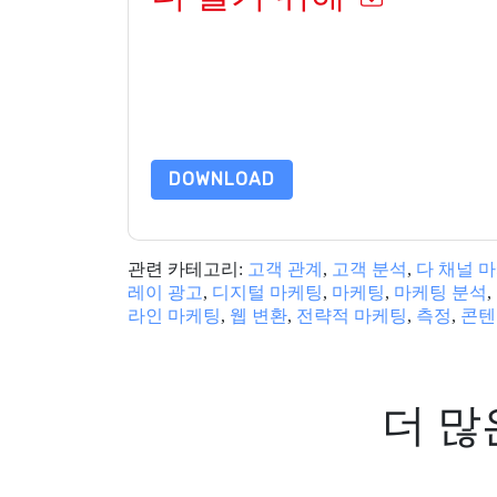
이 양식을 제출함으로써 귀하는 수락합니다
Magen
화. 언제든지 구독을 취소할 수 있습니다.
Magento
정책의 적용을 받습니다.
이 리소스를 요청하면 사용 약관에 동의하는 것입니
가 질문이 있으시면 이메일을 보내주십시오 dataprotect
DOWNLOAD
관련 카테고리:
고객 관계
,
고객 분석
,
다 채널 
레이 광고
,
디지털 마케팅
,
마케팅
,
마케팅 분석
,
라인 마케팅
,
웹 변환
,
전략적 마케팅
,
측정
,
콘텐
더 많