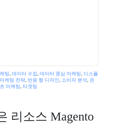
to
당신에게 연락하여 마케팅 관련 이메일 또는 전
웹사이트 및 커뮤니케이션은 자체 개인 정보 보호
다. 모든 데이터는 우리의 보호
개인 정보 정책
.추
ion@techpublishhub.com
마케팅
,
데이터 수집
,
데이터 중심 마케팅
,
디스플
마케팅 전략
,
반응 형 디자인
,
소비자 분석
,
온
츠 마케팅
,
타겟팅
은 리소스
Magento