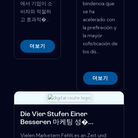
에서 기업이 소
bindencia que
비자와 적절하
se ha
고 효과적�...
acelerado con
la prefireción y
la mayor
sofisticación de
더보기
los dis...
더보기
Die Vier Stufen Einer
Besseren 마케팅 성�...
Vielen Marketern Fehlt es an Zeit und