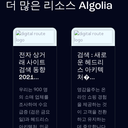
더 많은 리소스
Algolia
전자 상거
검색 : 새로
래 사이트
운 헤드리
검색 동향
스 아키텍
2021...
처�...
우리는 900 명
영감을주는 온
의 소매 업체를
라인 쇼핑 경험
조사하여 수요
을 제공하는 것
급증 (검은 금요
이 고객을 전환
일)과 헤드리스
하고 유지하는
아키텍처, 인공
데 중요합니다.