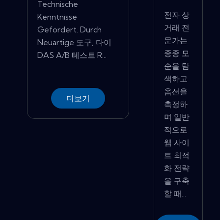
Technische
전자 상
Kenntnisse
거래 전
Gefordert. Durch
문가는
Neuartige 도구, 다이
종종 모
DAS A/B 테스트 R...
순을 탐
색하고
옵션을
더보기
측정하
며 일반
적으로
웹 사이
트 최적
화 전략
을 구축
할 때...