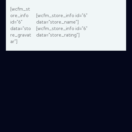
[wcfm_st
ore_info
[wcfm_store_info id="6"
id="6"
data="store_name"]
data="sto
[wcfm_store_info id="6"
re_gravat
data="store_rating"]
ar"]