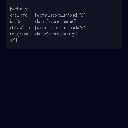
[wcfm_st
ore_info
[wcfm_store_info id="6"
id="6"
data="store_name"]
data="sto
[wcfm_store_info id="6"
re_gravat
data="store_rating"]
ar"]