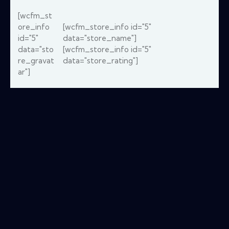
[wcfm_st
ore_info
[wcfm_store_info id="5"
id="5"
data="store_name"]
data="sto
[wcfm_store_info id="5"
re_gravat
data="store_rating"]
ar"]