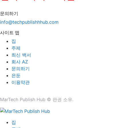
문의하기
info@techpublishhhub.com
사이트 맵
집
주제
최신 백서
회사 AZ
문의하기
은둔
이용약관
MarTech Publish Hub © 판권 소유.
집