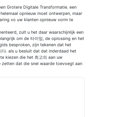
en Grotere Digitale Transformatie. een
helemaal opnieuw moet ontwerpen, maar
varing vo uw klanten opnieuw vorm te
nteerd, zult u het daar waarschijnlijk een
belangrijk om de 타이밍, de oplossing en het
gids besproken, zijn tekenen dat het
 als u besluit dat dat inderdaad het
ng te kiezen die het 최고의 aan uw
e zetten dat die snel waarde toevoegt aan
당신에게 연락하여 마케팅 관련 이메일 또는 전화.
트 및 커뮤니케이션은 자체 개인 정보 보호 정책의