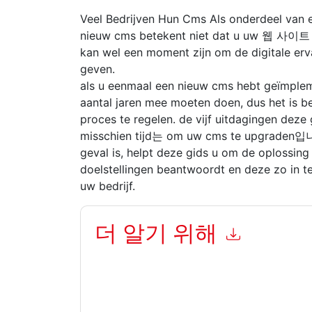
Veel Bedrijven Hun Cms Als onderdeel van e
nieuw cms betekent niet dat u uw 웹 사이트 
kan wel een moment zijn om de digitale er
geven.
als u eenmaal een nieuw cms hebt geïmpleme
aantal jaren mee moeten doen, dus het is 
proces te regelen. de vijf uitdagingen deze 
misschien tijd는 om uw cms te upgraden입니다.
geval is, helpt deze gids u om de oplossi
doelstellingen beantwoordt en deze zo in t
uw bedrijf.
더 알기 위해
이 양식을 제출함으로써 귀하는 수락합니다
Adobe
언제든지 구독을 취소할 수 있습니다.
Adobe
웹사이
적용을 받습니다.