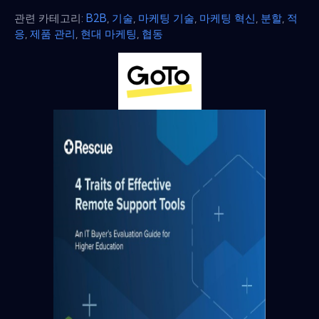
관련 카테고리:
B2B
,
기술
,
마케팅 기술
,
마케팅 혁신
,
분할
,
적
응
,
제품 관리
,
현대 마케팅
,
협동