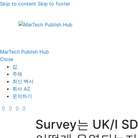
Skip to content
Skip to footer
MarTech Publish Hub
Close
집
주제
최신 백서
회사 AZ
문의하기
Survey는 UK/I 