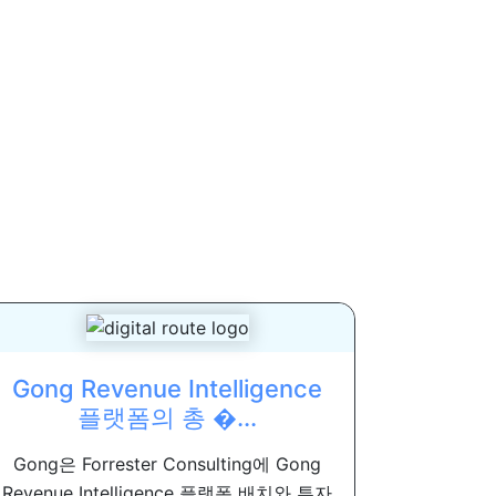
Gong Revenue Intelligence
플랫폼의 총 �...
Gong은 Forrester Consulting에 Gong
Revenue Intelligence 플랫폼 배치와 투자