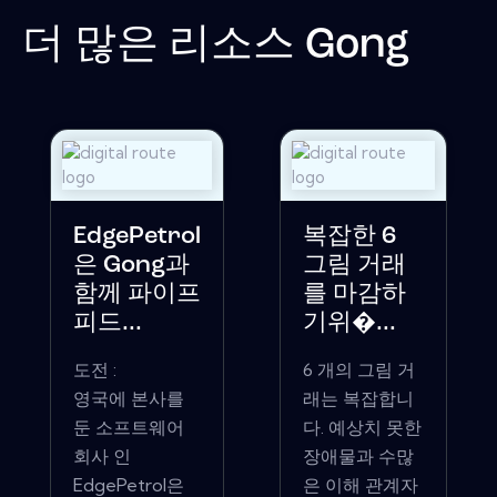
더 많은 리소스
Gong
EdgePetrol
복잡한 6
은 Gong과
그림 거래
함께 파이프
를 마감하
피드...
기위�...
도전 :
6 개의 그림 거
영국에 본사를
래는 복잡합니
둔 소프트웨어
다. 예상치 못한
회사 인
장애물과 수많
EdgePetrol은
은 이해 관계자