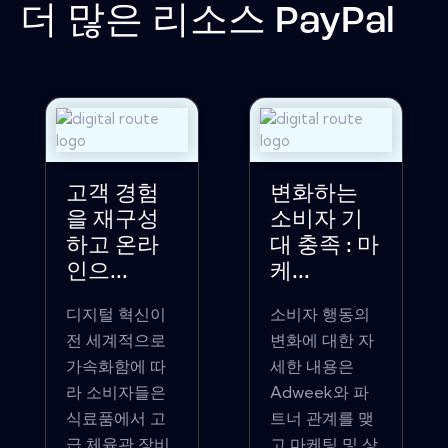
더 많은 리소스
PayPal
고객 경험
변화하는
을 재구성
소비자 기
하고 온라
대 충족 : 마
인으...
케...
디지털 혁신이
소비자 행동의
전 세계적으로
변화에 ​​대한 자
가속화함에 따
세한 내용은
라 소비자들은
Adweek와 파
식료품에서 고
트너 관계를 맺
급 체육관 장비
고 마케팅 및 상